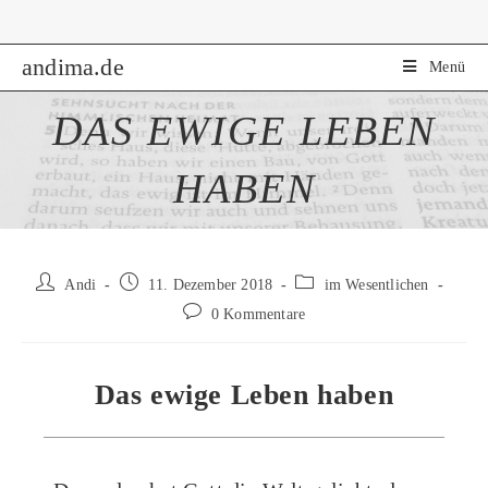
Zum
Inhalt
andima.de
springen
Menü
DAS EWIGE LEBEN
HABEN
Beitrags-
Beitrag
Beitrags-
Andi
11. Dezember 2018
im Wesentlichen
Autor:
veröffentlicht:
Kategorie:
Beitrags-
0 Kommentare
Kommentare:
Das ewige Leben haben