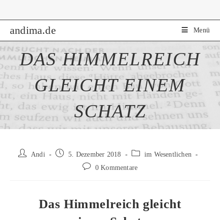
Zum
Inhalt
andima.de
springen
Menü
DAS HIMMELREICH
GLEICHT EINEM
SCHATZ
Beitrags-
Beitrag
Beitrags-
Andi
5. Dezember 2018
im Wesentlichen
Autor:
veröffentlicht:
Kategorie:
Beitrags-
0 Kommentare
Kommentare:
Das Himmelreich gleicht