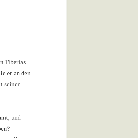
n Tiberias
ie er an den
it seinen
mmt, und
ben?