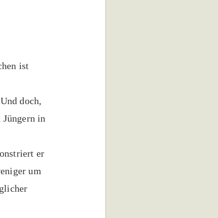
hen ist
. Und doch,
n Jüngern in
nstriert er
weniger um
glicher