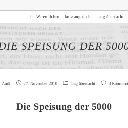
im Wesentlichen
kurz angedacht
lang überdacht
DIE SPEISUNG DER 500
trags-
Beitrag
Beitrags-
Beitrags-
Andi
27. November 2010
lang überdacht
3 Komment
or:
veröffentlicht:
Kategorie:
Kommentare:
Die Speisung der 5000