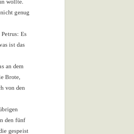
un wollte.
 nicht genug
 Petrus: Es
was ist das
ras an dem
ie Brote,
ch von den
 übrigen
n den fünf
die gespeist