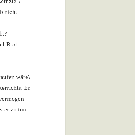
Lernziel?
b nicht
ht?
el Brot
 kaufen wäre?
terrichts. Er
n vermögen
 er zu tun