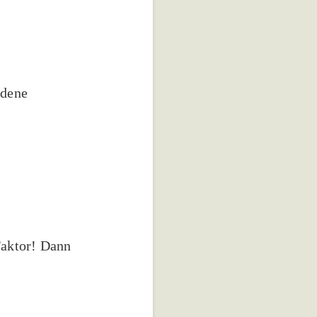
edene
Faktor! Dann