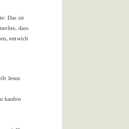
e: Das ist
merkte, dass
en, entwich
ilt Jesus
zu kaufen