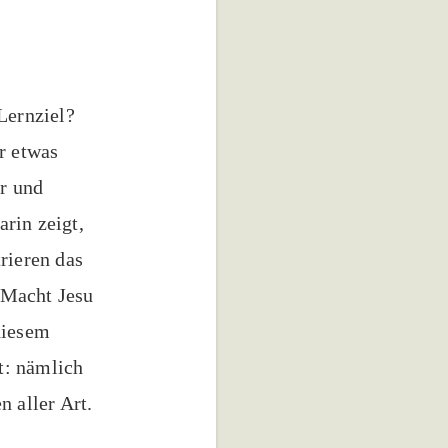
Lernziel?
r etwas
er und
rin zeigt,
rieren das
 Macht Jesu
diesem
t: nämlich
n aller Art.