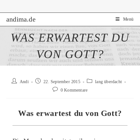
Zum
Inhalt
andima.de
springen
Menü
WAS ERWARTEST DU
VON GOTT?
Beitrags-
Beitrag
Beitrags-
Andi
22. September 2015
lang überdacht
Autor:
veröffentlicht:
Kategorie:
Beitrags-
0 Kommentare
Kommentare:
Was erwartest du von Gott?