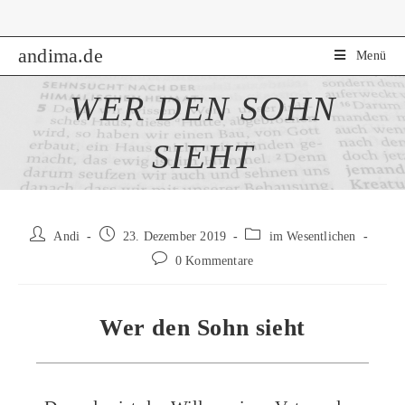
Zum
Inhalt
andima.de
springen
Menü
WER DEN SOHN
SIEHT
Beitrags-
Beitrag
Beitrags-
Andi
23. Dezember 2019
im Wesentlichen
Autor:
veröffentlicht:
Kategorie:
Beitrags-
0 Kommentare
Kommentare:
Wer den Sohn sieht